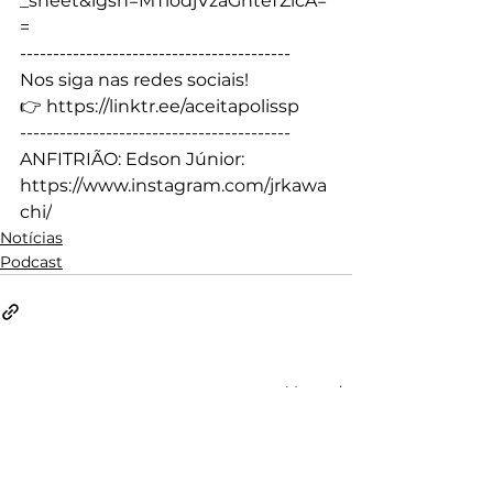
_sheet&igsh=MTlodjVzaGhteTZlcA=
=
----------------------------------------- 
Nos siga nas redes sociais! 
👉 
https://linktr.ee/aceitapolissp
----------------------------------------- 
ANFITRIÃO: Edson Júnior: 
https://www.instagram.com/jrkawa
chi/
Notícias
Podcast
Ver tudo
Posts recentes