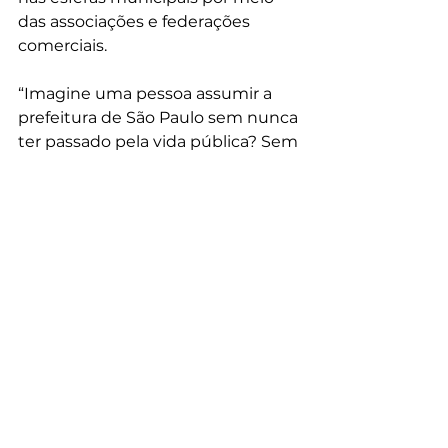
das associações e federações 
comerciais.
“Imagine uma pessoa assumir a 
prefeitura de São Paulo sem nunca 
ter passado pela vida pública? Sem 
nunca ter conversado com o 
Judiciário? Por um triz, a cidade 
teve uma pessoa sem experiência 
alguma. A mesma coisa em Belo 
Horizonte e Fortaleza e em tantas 
outras cidades”, disse Gilberto 
Kassab, presidente nacional do 
PSD, fazendo, ainda, uma 
provocação: “Você acha que nos 
próximos anos vai ser diferente? 
Temos que fazer algo para evitar 
isso e a única saída é 