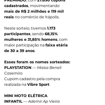
PREMIADO
, com 
27.890 cupons 
cadastrados
, movimentando 
mais de R$ 2 milhões e 119 mil 
reais
 no comércio de Itápolis.
Neste sorteio, tivemos 
1.173 
participantes
, sendo 
68,15% 
mulheres e 31,85% homens
, com 
maior participação na 
faixa etária 
de 30 a 39 anos
.
Esses foram os nomes sorteados:
PLAYSTATION
 — 
Maisa Beneli 
Casemiro
Cupom cadastro pela compra 
realizada na 
Vibre Sport
MINI MOTO ELÉTRICA 
INFANTIL
 — 
Ademir Ap Vieira