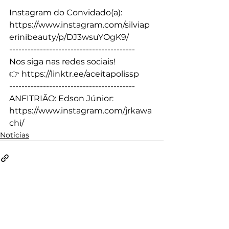
Instagram do Convidado(a): 
https://www.instagram.com/silviap
erinibeauty/p/DJ3wsuYOgK9/
----------------------------------------- 
Nos siga nas redes sociais!
👉 
https://linktr.ee/aceitapolissp
----------------------------------------- 
ANFITRIÃO: Edson Júnior: 
https://www.instagram.com/jrkawa
chi/
Notícias
Ver tudo
Posts recentes