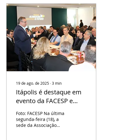
19 de ago. de 2025
∙
3
min
Itápolis é destaque em
evento da FACESP e
FIESP com o Programa
Foto: FACESP Na última
Alimentar o Futuro
segunda-feira (18), a
sede da Associação
Comercial de São Paulo
(ACSP) foi palco de um