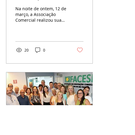
apresenta resultados e
Na noite de ontem, 12 de
planeja o futuro
março, a Associação
Comercial realizou sua
Assembleia Geral 2025,
um momento essencial
para avaliar o primeiro...
20
0