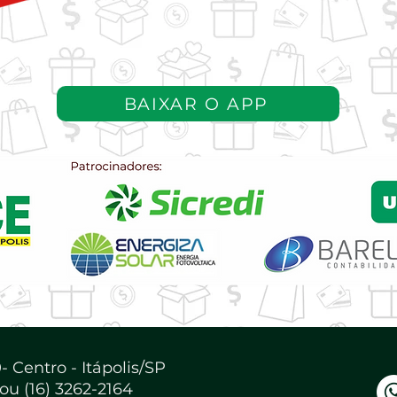
BAIXAR O APP
 Centro - Itápolis/SP
 ou (16) 3262-2164