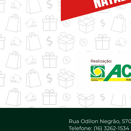
Rua Odilon Negrão, 570-
Telefone: (16) 3262-1534