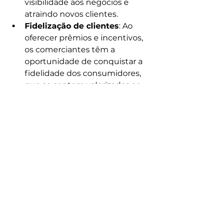
visibilidade aos negócios e 
atraindo novos clientes.
Fidelização de clientes
: Ao 
oferecer prêmios e incentivos, 
os comerciantes têm a 
oportunidade de conquistar a 
fidelidade dos consumidores, 
que se sentem valorizados ao 
participar.
Fortalecimento da 
comunidade
: Essa campanha 
contribui para o 
fortalecimento do comércio 
local, criando um ambiente 
favorável para todo