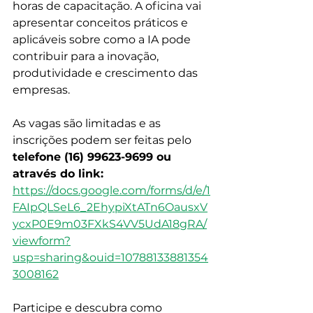
horas de capacitação. A oficina vai 
apresentar conceitos práticos e 
aplicáveis sobre como a IA pode 
contribuir para a inovação, 
produtividade e crescimento das 
empresas.
As vagas são limitadas e as 
inscrições podem ser feitas pelo 
telefone (16) 99623-9699 ou 
através do link:
https://docs.google.com/forms/d/e/1
FAIpQLSeL6_2EhypiXtATn6OausxV
ycxP0E9m03FXkS4VV5UdA18gRA/
viewform?
usp=sharing&ouid=10788133881354
3008162
Participe e descubra como 