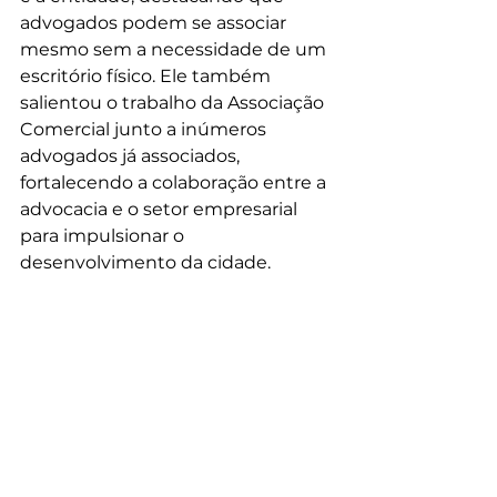
advogados podem se associar 
mesmo sem a necessidade de um 
escritório físico. Ele também 
salientou o trabalho da Associação 
Comercial junto a inúmeros 
advogados já associados, 
fortalecendo a colaboração entre a 
advocacia e o setor empresarial 
para impulsionar o 
desenvolvimento da cidade.
A presença da ACE na solenidade 
reafirma o compromisso de 
promover a integração entre os 
diferentes setores profissionais e 
estimular iniciativas que tragam 
benefícios à comunidade.
Notícias